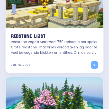
REDSTONE LIJST
Redstone Regels Maximaal 750 redstone per speler
Grote redstone-machines veroorzaken lag door te
veel bewegende blokken en entities. Om de server
soepel te houden werken we met een redstone-
limiet. Hieronder lees je precies wat meetelt, wat
JUL 16, 2026
niet mag en hoe we het handhaven. 🔧 750 limiet
📋 28 soorten tellen mee 🚫 6