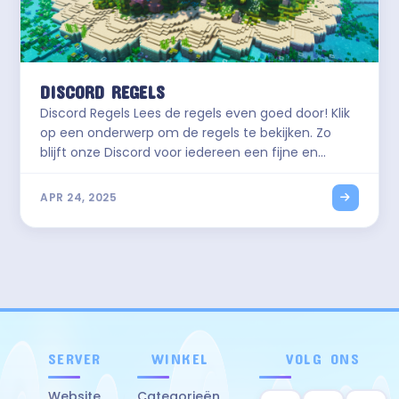
DISCORD REGELS
Discord Regels Lees de regels even goed door! Klik
op een onderwerp om de regels te bekijken. Zo
blijft onze Discord voor iedereen een fijne en
veilige plek. 01 Algemene omgang Hoe we met
elkaar omgaan op de Discord * 1.1Behandel iedere
APR 24, 2025
speler en staff-lid met respect. Schelden,
discriminatie, beledigen,
SERVER
WINKEL
VOLG ONS
Website
Categorieën