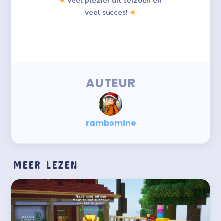
★
Veel plezier dit seizoen en
nieuw seizoen begint.
★
veel succes!
AUTEUR
rambomine
MEER LEZEN