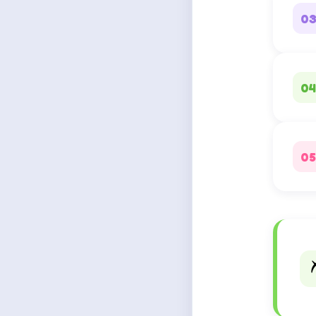
0
04
05