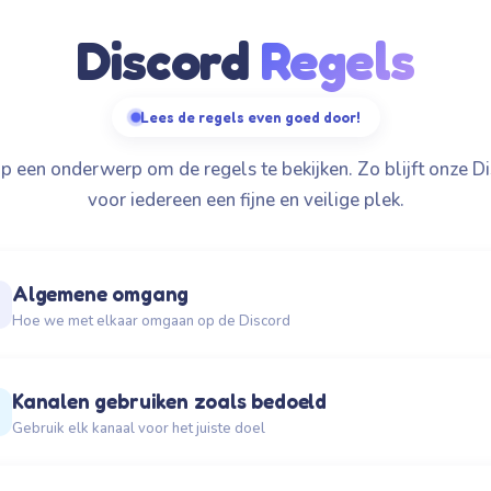
Discord
Regels
Lees de regels even goed door!
op een onderwerp om de regels te bekijken. Zo blijft onze D
voor iedereen een fijne en veilige plek.
Algemene omgang
Hoe we met elkaar omgaan op de Discord
Behandel iedere speler en staff-lid met respe
1.1
Kanalen gebruiken zoals bedoeld
Schelden, discriminatie, beledigen, bedreigen of
2
pesten wordt niet getolereerd.
Gebruik elk kanaal voor het juiste doel
Geen bedreigingen richting spelers of staff, o
1.2
Gebruik kanalen waarvoor ze bedoeld zijn.
2.1