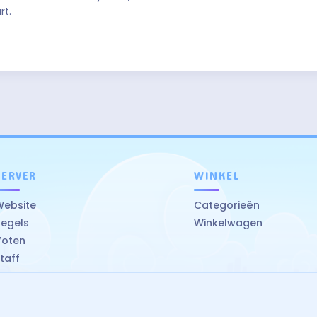
rt.
SERVER
WINKEL
Website
Categorieën
egels
Winkelwagen
Voten
taff