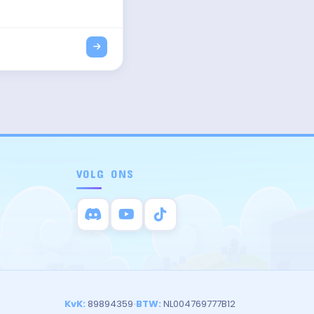
VOLG ONS
KvK:
89894359
·
BTW:
NL004769777B12