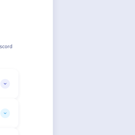
iscord
ct.
ok