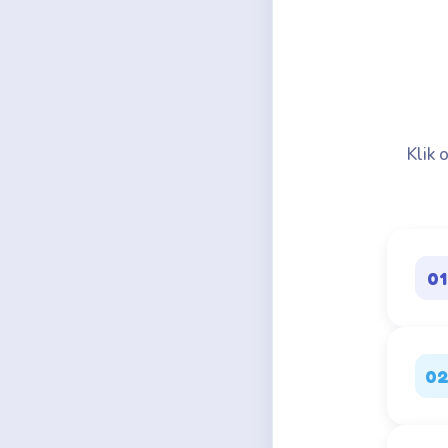
Klik 
01
0