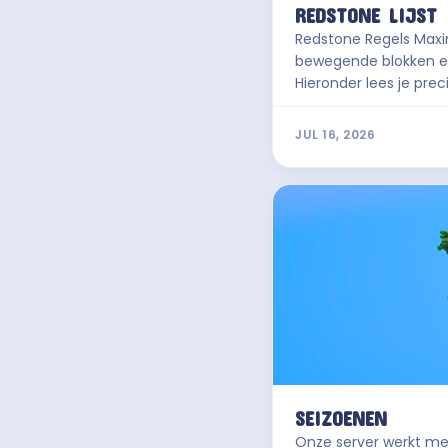
REDSTONE LIJST
Redstone Regels Maximaal 750 redstone per speler Grote redstone-machines veroorzaken lag door te veel
bewegende blokken en
Hieronder lees je precies wa
tellen mee 🚫 6
JUL 16, 2026
SEIZOENEN
Onze server werkt met