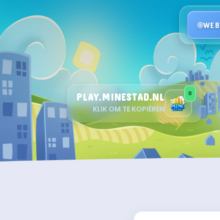
WEB
0
PLAY.MINESTAD.NL
KLIK OM TE KOPIËREN