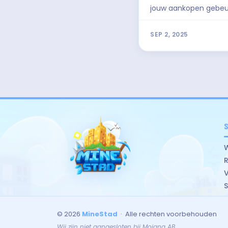
jouw aankopen gebeu
SEP 2, 2025
R
S
© 2026
MineStad
· Alle rechten voorbehouden
Wij zijn niet aangesloten bij Mojang AB.