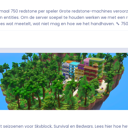
 entities. Om de server soepel te houden werken we met een r
t meetelt, wat niet mag en hoe we het handhaven. 🔧 750 limiet 📋 28 soorten
 seizoenen voor Skyblock, Survival en Bedwars. Lees hier hoe he