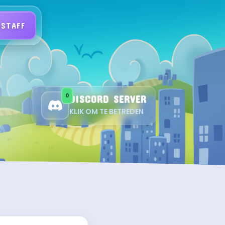
STAFF
0
DISCORD SERVER
KLIK OM TE BETREDEN